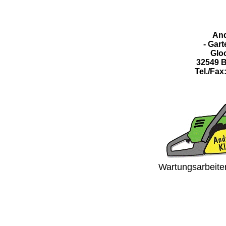
And
- Gart
Glo
32549 
Tel./Fax
Wartungsarbeiten